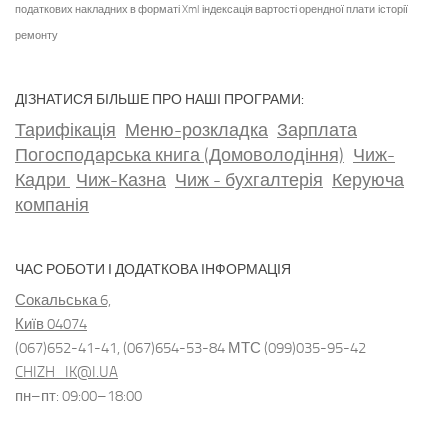
податкових накладних в форматі Xml
індексація вартості орендної плати
історії
ремонту
ДІЗНАТИСЯ БІЛЬШЕ ПРО НАШІ ПРОГРАМИ:
Тарифікація
Меню-розкладка
Зарплата
Погосподарська книга (Домоволодіння)
Чиж-
Кадри
Чиж-Казна
Чиж - бухгалтерія
Керуюча
компанія
ЧАС РОБОТИ І ДОДАТКОВА ІНФОРМАЦІЯ
Сокальська 6,
Київ 04074
(067)652-41-41, (067)654-53-84 МТС (099)035-95-42
CHIZH_IK@I.UA
пн–пт: 09:00–18:00