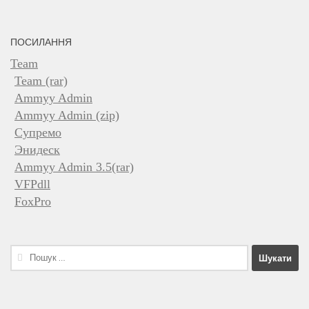
ПОСИЛАННЯ
Team
Team (rar)
Ammyy Admin
Ammyy Admin (zip)
Супремо
Энидеск
Ammyy Admin 3.5(rar)
VFPdll
FoxPro
Пошук: