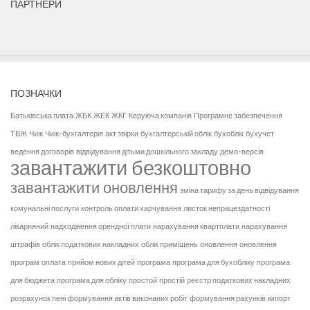
ПАРТНЕРИ
ПОЗНАЧКИ
Батьківська плата
ЖБК
ЖЕК
ЖКГ
Керуюча компанія
Програмне забезпечення
ТВЖ
Чиж
Чиж-бухгалтерія
акт звірки
бухгалтерській облік
бухоблік
бухучет
ведення договорів
відвідування дітьми дошкільного закладу
демо-версія
завантажити безкоштовно
завантажити оновлення
зміна тарифу за день відвідування
комунальні послуги
контроль оплати харчування
листок непрацездатності
лікарняний
надходження орендної плати
нарахування квартплати
нарахування
штрафів
облік податкових накладних
облік приміщень
оновлення
оновлення
програм
оплата
прийом нових дітей
програма
програма для бухобліку
програма
для бюджета
програма для обліку
простой
простій
реєстр податкових накладних
розрахунок пені
формування актів виконаних робіт
формування рахунків
імпорт